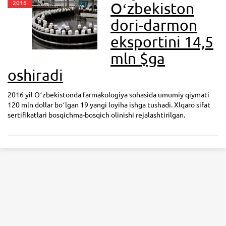
2016
Oʻzbekiston
dori-darmon
eksportini 14,5
mln $ga
oshiradi
2016 yil Oʻzbekistonda farmakologiya sohasida umumiy qiymati
120 mln dollar boʻlgan 19 yangi loyiha ishga tushadi. Xlqaro sifat
sertifikatlari bosqichma-bosqich olinishi rejalashtirilgan.