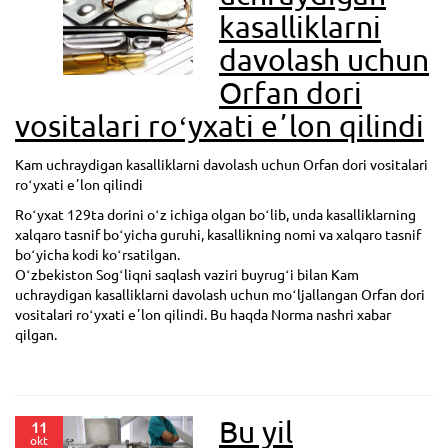
kasalliklarni
davolash uchun
Orfan dori
vositalari roʻyxati eʼlon qilindi
Kam uchraydigan kasalliklarni davolash uchun Orfan dori vositalari
roʻyxati eʼlon qilindi
Roʻyxat 129ta dorini oʻz ichiga olgan boʻlib, unda kasalliklarning
xalqaro tasnif boʻyicha guruhi, kasallikning nomi va xalqaro tasnif
boʻyicha kodi koʻrsatilgan.
Oʻzbekiston Sogʻliqni saqlash vaziri buyrugʻi bilan Kam
uchraydigan kasalliklarni davolash uchun moʻljallangan Orfan dori
vositalari roʻyxati eʼlon qilindi. Bu haqda Norma nashri xabar
qilgan.
Bu yil
11
okt