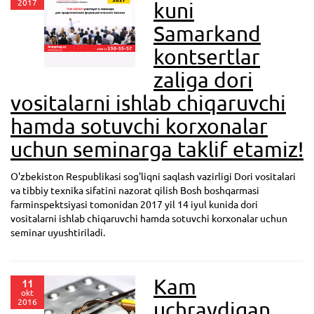
2017
kuni
Samarkand
kontsertlar
zaliga dori
vositalarni ishlab chiqaruvchi
hamda sotuvchi korxonalar
uchun seminarga taklif etamiz!
O'zbekiston Respublikasi sog'liqni saqlash vazirligi Dori vositalari
va tibbiy texnika sifatini nazorat qilish Bosh boshqarmasi
farminspektsiyasi tomonidan 2017 yil 14 iyul kunida dori
vositalarni ishlab chiqaruvchi hamda sotuvchi korxonalar uchun
seminar uyushtiriladi.
Kam
11
okt
2016
uchraydigan