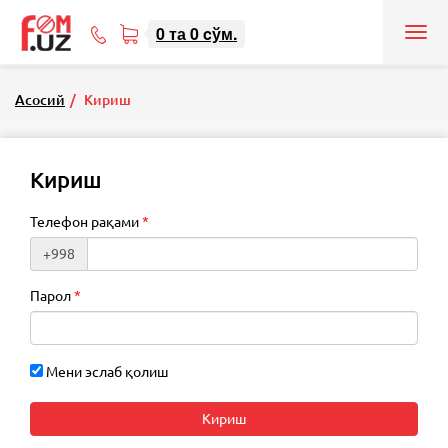
0
та
0
cўм.
Tog
71
nav
207-
08-
Асосий
Кириш
08
Кириш
Телефон рақами
+998
Парол
Мени эслаб қолиш
Кириш