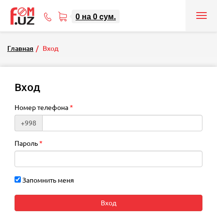
0
на
0
cум.
Tog
71
nav
207-
08-
Главная
Вход
08
Вход
Номер телефона
+998
Пароль
Запомнить меня
Вход