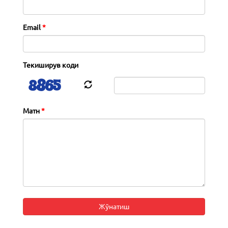
Email
Текиширув коди
Матн
Жўнатиш