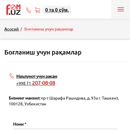
0
та
0
cўм.
Tog
71
nav
207-
08-
Асосий
Боғланиш учун рақамлар
08
Боғланиш учун рақамлар
Маълумот учун рақам
207-08-08
+998 71
Бизнинг манзил:
пр-т Шарафа Рашидова, д. 93а г. Ташкент,
100128, Узбекистан
Номи