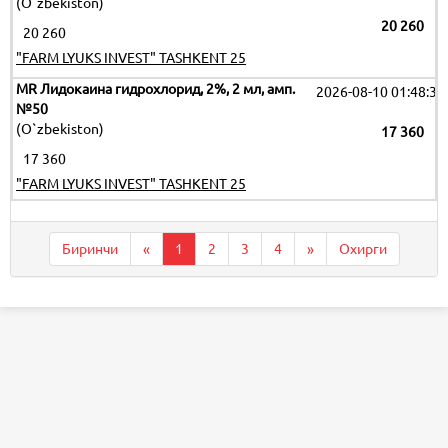
(O`zbekiston)
20 260
20 260
"FARM LYUKS INVEST" TASHKENT 25
MR Лидокаина гидрохлорид, 2%, 2 мл, амп.
2026-08-10 01:48:35
№50
(O`zbekiston)
17 360
17 360
"FARM LYUKS INVEST" TASHKENT 25
Биринчи
«
1
2
3
4
»
Охирги