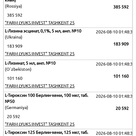
киви)
(Rossiya)
385 592
385 592
"FARM LYUKS INVEST" TASHKENT 25
L-Лизина эсцинат, 0,1%, 5 мл, амп. №10
2026-08-10 01:48:35
(Ukraina)
183 909
183 909
"FARM LYUKS INVEST" TASHKENT 25
L-Лизинат, 5 мл, амп. №10
2026-08-10 01:48:35
(O`zbekiston)
101 160
101 160
"FARM LYUKS INVEST" TASHKENT 25
L-Тироксин 100 Берлин-хеми, 100 мкг, таб.
2026-08-10 01:48:35
№50
(Germaniya)
20 592
20 592
"FARM LYUKS INVEST" TASHKENT 25
L-Тироксин 125 Берлин-хеми, 125 мкг, таб.
2026-08-10 01:48:35