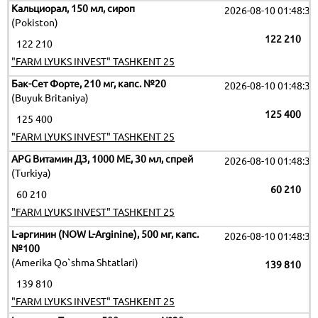
Кальциорал, 150 мл, сироп
2026-08-10 01:48:35
(Pokiston)
122 210
122 210
"FARM LYUKS INVEST" TASHKENT 25
Бак-Сет Форте, 210 мг, капс. №20
2026-08-10 01:48:35
(Buyuk Britaniya)
125 400
125 400
"FARM LYUKS INVEST" TASHKENT 25
APG Витамин Д3, 1000 МЕ, 30 мл, спрей
2026-08-10 01:48:35
(Turkiya)
60 210
60 210
"FARM LYUKS INVEST" TASHKENT 25
L-аргинин (NOW L-Arginine), 500 мг, капс.
2026-08-10 01:48:35
№100
(Amerika Qo`shma Shtatlari)
139 810
139 810
"FARM LYUKS INVEST" TASHKENT 25