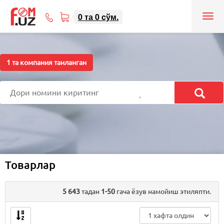
0
та
0
cўм.
Tog
71
nav
207-
08-
08
1
та компания танланган
Товарлар
5 643
тадан
1-50
гача ёзув намойиш этиляпти.