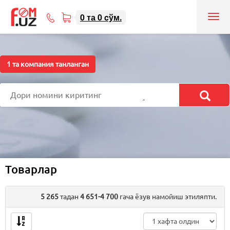
0
та
0
cўм.
Tog
71
nav
207-
08-
08
1
та компания танланган
Товарлар
5 265
тадан
4 651-4 700
гача ёзув намойиш этиляпти.