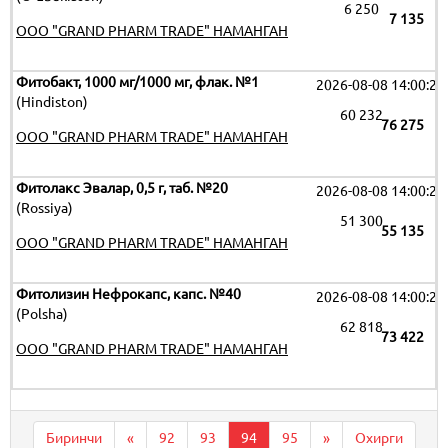
6 250
7 135
OOO "GRAND PHARM TRADE" НАМАНГАН
Фитобакт, 1000 мг/1000 мг, флак. №1
2026-08-08 14:00:29
(Hindiston)
60 232
76 275
OOO "GRAND PHARM TRADE" НАМАНГАН
Фитолакс Эвалар, 0,5 г, таб. №20
2026-08-08 14:00:29
(Rossiya)
51 300
55 135
OOO "GRAND PHARM TRADE" НАМАНГАН
Фитолизин Нефрокапс, капс. №40
2026-08-08 14:00:29
(Polsha)
62 818
73 422
OOO "GRAND PHARM TRADE" НАМАНГАН
Биринчи
«
92
93
94
95
»
Охирги