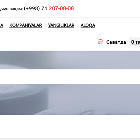
(+998) 71
207-08-08
учун рақам:
DA
KOMPANIYALAR
YANGILIKLAR
ALOQA
Саватда
0
т