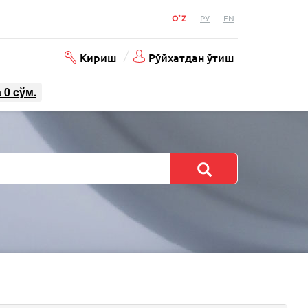
O`Z
РУ
EN
Кириш
Рўйхатдан ўтиш
а
0
cўм.