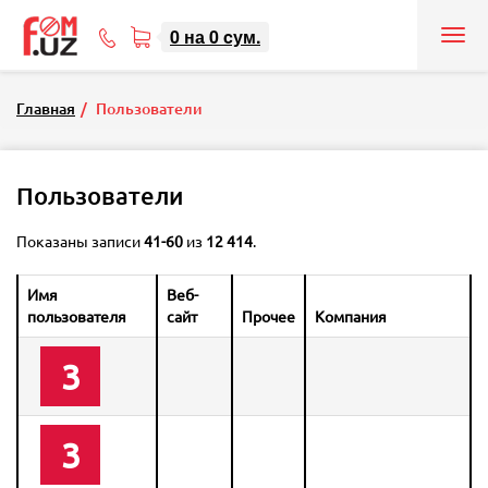
0
на
0
cум.
Tog
71
nav
207-
08-
Главная
Пользователи
08
Пользователи
Показаны записи
41-60
из
12 414
.
Имя
Веб-
пользователя
сайт
Прочее
Компания
3
3