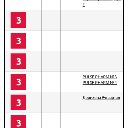
2
3
3
3
PULSE PHARM №3
3
PULSE PHARM №4
Дорихона 9-квартал
3
3