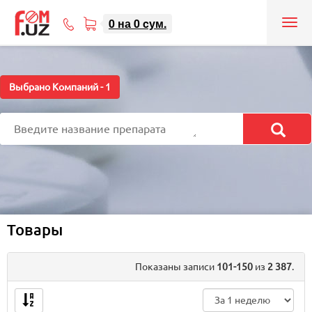
0
на
0
cум.
Tog
71
nav
207-
08-
08
Выбрано Компаний -
1
Товары
Показаны записи
101-150
из
2 387
.