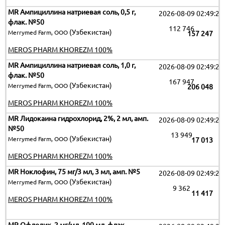
MR Ампициллина натриевая соль, 0,5 г,
2026-08-09 02:49:25
флак. №50
112 746
(Узбекистан)
Merrymed Farm, ООО
157 247
MEROS PHARM KHOREZM 100%
MR Ампициллина натриевая соль, 1,0 г,
2026-08-09 02:49:25
флак. №50
167 947
(Узбекистан)
Merrymed Farm, ООО
206 048
MEROS PHARM KHOREZM 100%
MR Лидокаина гидрохлорид, 2%, 2 мл, амп.
2026-08-09 02:49:25
№50
13 949
(Узбекистан)
Merrymed Farm, ООО
17 013
MEROS PHARM KHOREZM 100%
MR Ноклофин, 75 мг/3 мл, 3 мл, амп. №5
2026-08-09 02:49:25
(Узбекистан)
Merrymed Farm, ООО
9 362
11 417
MEROS PHARM KHOREZM 100%