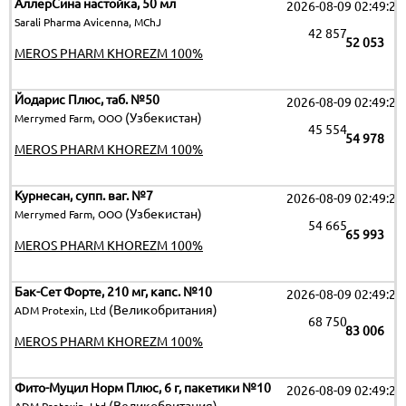
АллерСина настойка, 50 мл
2026-08-09 02:49:25
Sarali Pharma Avicenna, MChJ
42 857
52 053
MEROS PHARM KHOREZM 100%
Йодарис Плюс, таб. №50
2026-08-09 02:49:25
(Узбекистан)
Merrymed Farm, ООО
45 554
54 978
MEROS PHARM KHOREZM 100%
Курнесан, супп. ваг. №7
2026-08-09 02:49:25
(Узбекистан)
Merrymed Farm, ООО
54 665
65 993
MEROS PHARM KHOREZM 100%
Бак-Сет Форте, 210 мг, капс. №10
2026-08-09 02:49:25
(Великобритания)
ADM Protexin, Ltd
68 750
83 006
MEROS PHARM KHOREZM 100%
Фито-Муцил Норм Плюс, 6 г, пакетики №10
2026-08-09 02:49:25