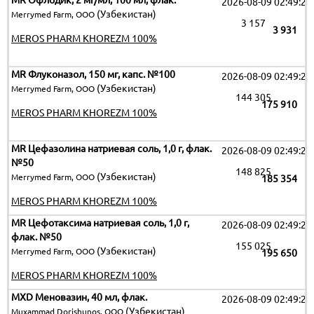
MR Офлодик, 2 мг/мл, 100 мл, флак.
2026-08-09 02:49:25
(Узбекистан)
Merrymed Farm, ООО
3 157
3 931
MEROS PHARM KHOREZM 100%
MR Флуконазол, 150 мг, капс. №100
2026-08-09 02:49:25
(Узбекистан)
Merrymed Farm, ООО
144 305
175 910
MEROS PHARM KHOREZM 100%
MR Цефазолина натриевая соль, 1,0 г, флак.
2026-08-09 02:49:25
№50
148 825
(Узбекистан)
Merrymed Farm, ООО
185 354
MEROS PHARM KHOREZM 100%
MR Цефотаксима натриевая соль, 1,0 г,
2026-08-09 02:49:25
флак. №50
155 025
(Узбекистан)
Merrymed Farm, ООО
195 650
MEROS PHARM KHOREZM 100%
MXD Меновазин, 40 мл, флак.
2026-08-09 02:49:25
(Узбекистан)
Muxammad Dorishunos, OOO