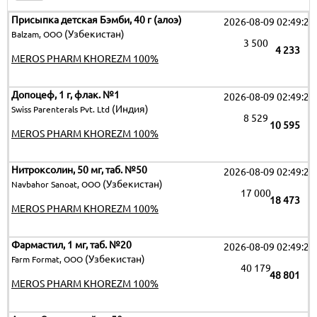
Присыпка детская Бэмби, 40 г (алоэ)
2026-08-09 02:49:25
(Узбекистан)
Balzam, ООО
3 500
4 233
MEROS PHARM KHOREZM 100%
Допоцеф, 1 г, флак. №1
2026-08-09 02:49:25
(Индия)
Swiss Parenterals Pvt. Ltd
8 529
10 595
MEROS PHARM KHOREZM 100%
Нитроксолин, 50 мг, таб. №50
2026-08-09 02:49:25
(Узбекистан)
Navbahor Sanoat, ООО
17 000
18 473
MEROS PHARM KHOREZM 100%
Фармастил, 1 мг, таб. №20
2026-08-09 02:49:25
(Узбекистан)
Farm Format, OOO
40 179
48 801
MEROS PHARM KHOREZM 100%