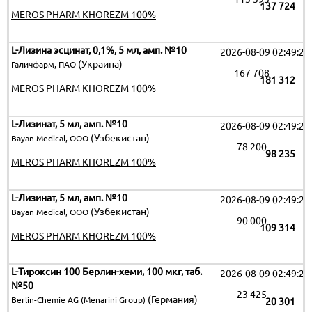
137 724
MEROS PHARM KHOREZM 100%
L-Лизина эсцинат, 0,1%, 5 мл, амп. №10
2026-08-09 02:49:25
(Украина)
Галичфарм, ПАО
167 708
181 312
MEROS PHARM KHOREZM 100%
L-Лизинат, 5 мл, амп. №10
2026-08-09 02:49:25
(Узбекистан)
Bayan Medical, ООО
78 200
98 235
MEROS PHARM KHOREZM 100%
L-Лизинат, 5 мл, амп. №10
2026-08-09 02:49:25
(Узбекистан)
Bayan Medical, ООО
90 000
109 314
MEROS PHARM KHOREZM 100%
L-Тироксин 100 Берлин-хеми, 100 мкг, таб.
2026-08-09 02:49:25
№50
23 425
(Германия)
Berlin-Chemie AG (Menarini Group)
20 301