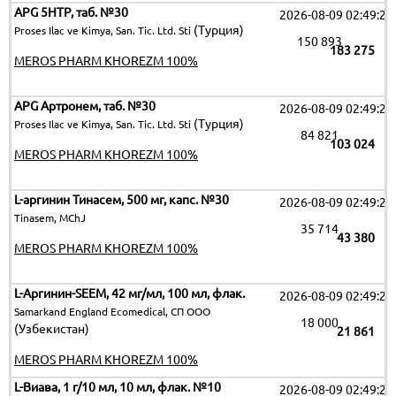
APG 5HTP, таб. №30
2026-08-09 02:49:25
(Турция)
Proses Ilac ve Kimya, San. Tic. Ltd. Sti
150 893
183 275
MEROS PHARM KHOREZM 100%
APG Артронем, таб. №30
2026-08-09 02:49:25
(Турция)
Proses Ilac ve Kimya, San. Tic. Ltd. Sti
84 821
103 024
MEROS PHARM KHOREZM 100%
L-аргинин Тинасем, 500 мг, капс. №30
2026-08-09 02:49:25
Tinasem, MChJ
35 714
43 380
MEROS PHARM KHOREZM 100%
L-Аргинин-SEEM, 42 мг/мл, 100 мл, флак.
2026-08-09 02:49:25
Samarkand England Ecomedical, СП ООО
18 000
(Узбекистан)
21 861
MEROS PHARM KHOREZM 100%
L-Виава, 1 г/10 мл, 10 мл, флак. №10
2026-08-09 02:49:25