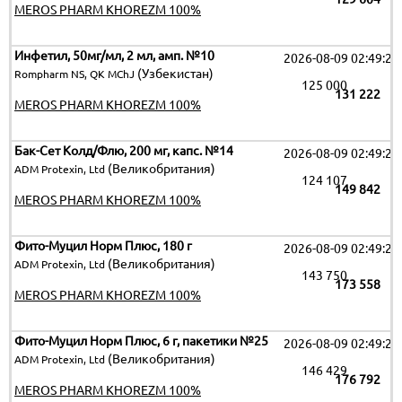
MEROS PHARM KHOREZM 100%
Инфетил, 50мг/мл, 2 мл, амп. №10
2026-08-09 02:49:25
(Узбекистан)
Rompharm NS, QK MChJ
125 000
131 222
MEROS PHARM KHOREZM 100%
Бак-Сет Колд/Флю, 200 мг, капс. №14
2026-08-09 02:49:25
(Великобритания)
ADM Protexin, Ltd
124 107
149 842
MEROS PHARM KHOREZM 100%
Фито-Муцил Норм Плюс, 180 г
2026-08-09 02:49:25
(Великобритания)
ADM Protexin, Ltd
143 750
173 558
MEROS PHARM KHOREZM 100%
Фито-Муцил Норм Плюс, 6 г, пакетики №25
2026-08-09 02:49:25
(Великобритания)
ADM Protexin, Ltd
146 429
176 792
MEROS PHARM KHOREZM 100%