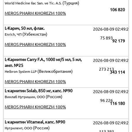
(Турция)
World Medicine Ilac San. ve Tic. A.S.
106 820
MEROS PHARM KHOREZM 100%
L-Карич, 50 мл, флак.
2026-08-09 02:49:25
(Узбекистан)
Enrich, ЧП
75 893
92 179
MEROS PHARM KHOREZM 100%
L-Карнитин Carry F.A., 1000 мг/5 мл, 5 мл,
2026-08-09 02:49:25
амп. №25
273 213
(Великобритания)
Helbron System LLP
343 114
MEROS PHARM KHOREZM 100%
L-карнитин Solab, 850 мг, капс. №90
2026-08-09 02:49:25
(Россия)
Винлаб Нутришин, ООО
96 226
116 180
MEROS PHARM KHOREZM 100%
L-карнитин Vitameal, капс. №90
2026-08-09 02:49:25
(Россия)
Нутрилент, ООО
113 393