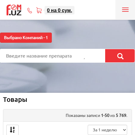
0
на
0
cум.
Tog
71
nav
207-
08-
08
Выбрано Компаний -
1
Товары
Показаны записи
1-50
из
5 769
.