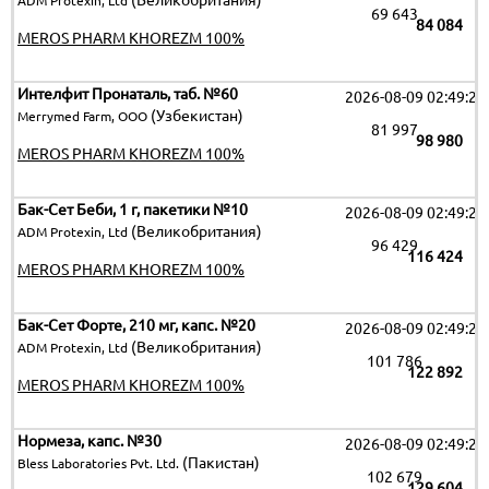
(Великобритания)
ADM Protexin, Ltd
69 643
84 084
MEROS PHARM KHOREZM 100%
Интелфит Пронаталь, таб. №60
2026-08-09 02:49:25
(Узбекистан)
Merrymed Farm, ООО
81 997
98 980
MEROS PHARM KHOREZM 100%
Бак-Сет Беби, 1 г, пакетики №10
2026-08-09 02:49:25
(Великобритания)
ADM Protexin, Ltd
96 429
116 424
MEROS PHARM KHOREZM 100%
Бак-Сет Форте, 210 мг, капс. №20
2026-08-09 02:49:25
(Великобритания)
ADM Protexin, Ltd
101 786
122 892
MEROS PHARM KHOREZM 100%
Нормеза, капс. №30
2026-08-09 02:49:25
(Пакистан)
Bless Laboratories Pvt. Ltd.
102 679
129 604