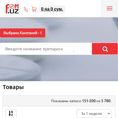
0
на
0
cум.
Tog
71
nav
207-
08-
08
Выбрано Компаний -
1
Товары
Показаны записи
151-200
из
5 780
.