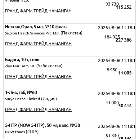
Virapharm LLC
93 730
115 252
ГРАНД ФАРМ ТРЕЙД НАМАНГАН
Нексид Орал, 5 мл, №10 флак.
2026-08-06 11:18:19
(Пакистан)
Salbion Health Sciences Pvt. Ltd.
184 925
227 386
ГРАНД ФАРМ ТРЕЙД НАМАНГАН
Бадяга, 10 г, гель
2026-08-06 11:18:19
(Узбекистан)
Ziyo Nur Farm, ЧП
8 950
11 005
ГРАНД ФАРМ ТРЕЙД НАМАНГАН
1-Лив, таб, №60
2026-08-06 11:18:19
(Индия)
Surya Herbal Limited
41 000
50 414
ГРАНД ФАРМ ТРЕЙД НАМАНГАН
5-HTP (NOW 5-HTP), 50 мг, капс. №30
2026-08-06 11:18:19
(США)
NOW Foods
61 830
79 144