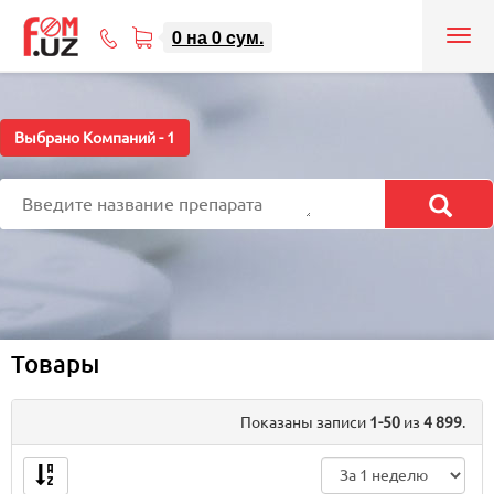
0
на
0
cум.
Tog
71
nav
207-
08-
08
Выбрано Компаний -
1
Товары
Показаны записи
1-50
из
4 899
.