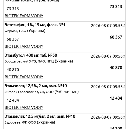
(Беларусь)
Минскинтеркапс, УП
73 313
73 313
BIOTEK FARM VODIY
Эстезифин, 1%, 15 мл, флак. №1
2026-08-07 09:56:12
(Украина)
Фармак, ПАО
68 367
68 367
BIOTEK FARM VODIY
Этамбутол, 400 мг, таб. №50
2026-08-07 09:56:12
(Украина)
Борщаговский ХФЗ, ПАО, НПЦ
40 870
40 870
BIOTEK FARM VODIY
Этамзилат, 12,5%, 2 мл, амп. №10
2026-08-07 09:56:12
(Узбекистан)
Jurabek Laboratories, СП, ООО
12 484
12 484
BIOTEK FARM VODIY
Этамзилат, 12,5 мг/мл, 2 мл, амп. №10
2026-08-07 09:56:12
(Украина)
Здоровье, ФК ООО
14 200