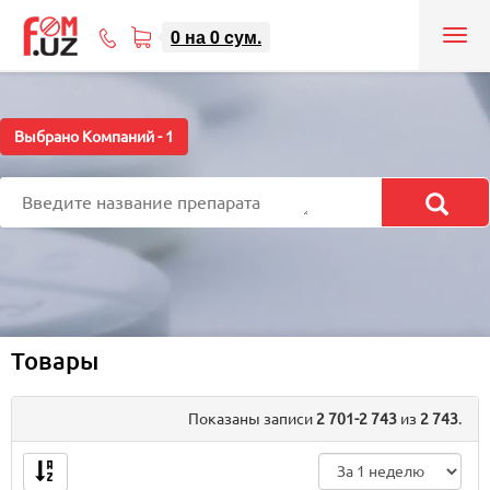
0
на
0
cум.
Tog
71
nav
207-
08-
08
Выбрано Компаний -
1
Товары
Показаны записи
2 701-2 743
из
2 743
.