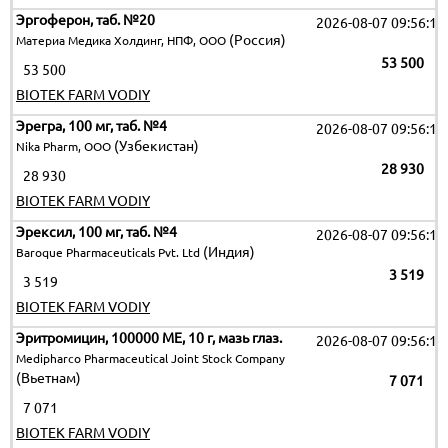
Эргоферон, таб. №20
2026-08-07 09:56:12
(Россия)
Материа Медика Холдинг, НПФ, ООО
53 500
53 500
BIOTEK FARM VODIY
Эрегра, 100 мг, таб. №4
2026-08-07 09:56:12
(Узбекистан)
Nika Pharm, ООО
28 930
28 930
BIOTEK FARM VODIY
Эрексил, 100 мг, таб. №4
2026-08-07 09:56:12
(Индия)
Baroque Pharmaceuticals Pvt. Ltd
3 519
3 519
BIOTEK FARM VODIY
Эритромицин, 100000 МЕ, 10 г, мазь глаз.
2026-08-07 09:56:12
Medipharco Pharmaceutical Joint Stock Company
(Вьетнам)
7 071
7 071
BIOTEK FARM VODIY