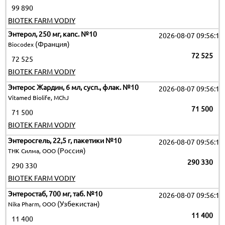
99 890
BIOTEK FARM VODIY
Энтерол, 250 мг, капс. №10
2026-08-07 09:56:12
(Франция)
Biocodex
72 525
72 525
BIOTEK FARM VODIY
Энтерос Жардин, 6 мл, сусп., флак. №10
2026-08-07 09:56:12
Vitamed Biolife, MChJ
71 500
71 500
BIOTEK FARM VODIY
Энтеросгель, 22,5 г, пакетики №10
2026-08-07 09:56:12
(Россия)
ТНК Силма, ООО
290 330
290 330
BIOTEK FARM VODIY
Энтеростаб, 700 мг, таб. №10
2026-08-07 09:56:12
(Узбекистан)
Nika Pharm, ООО
11 400
11 400