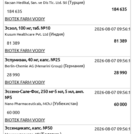
(Турция)
Ilacsan Medikal, San. ve Dis Tic. Ltd. Sti
184 635
184 635
BIOTEK FARM VODIY
Эсзол, 100 мг, таб. №10
2026-08-07 09:56:12
(Индия)
Kusum Healthcare Pvt. Ltd
81 389
81 389
BIOTEK FARM VODIY
Эспумизан, 40 мг, капс. №25
2026-08-07 09:56:12
(Германия)
Berlin-Chemie AG (Menarini Group)
28 990
28 990
BIOTEK FARM VODIY
Эссено-Сале-Фос, 250 мг-5 мл, 5 мл, амп.
2026-08-07 09:56:12
№5
(Узбекистан)
Nano Pharmaceuticals, MChJ
60 000
60 000
BIOTEK FARM VODIY
Эссенцикапс, капс. №50
2026-08-07 09:56:12