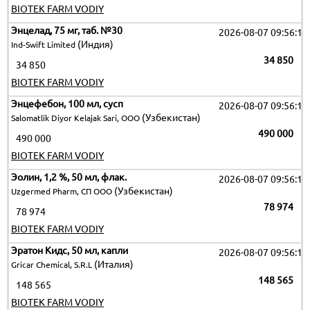
BIOTEK FARM VODIY
Энцелад, 75 мг, таб. №30
2026-08-07 09:56:12
(Индия)
Ind-Swift Limited
34 850
34 850
BIOTEK FARM VODIY
Энцефебон, 100 мл, сусп
2026-08-07 09:56:12
(Узбекистан)
Salomatlik Diyor Kelajak Sari, OOO
490 000
490 000
BIOTEK FARM VODIY
Эолин, 1,2 %, 50 мл, флак.
2026-08-07 09:56:12
(Узбекистан)
Uzgermed Pharm, СП ООО
78 974
78 974
BIOTEK FARM VODIY
Эратон Кидс, 50 мл, капли
2026-08-07 09:56:12
(Италия)
Gricar Chemical, S.R.L
148 565
148 565
BIOTEK FARM VODIY