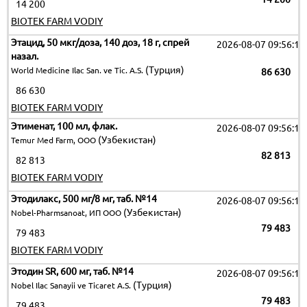
14 200
BIOTEK FARM VODIY
Этацид, 50 мкг/доза, 140 доз, 18 г, спрей
2026-08-07 09:56:12
назал.
(Турция)
World Medicine Ilac San. ve Tic. A.S.
86 630
86 630
BIOTEK FARM VODIY
Этименат, 100 мл, флак.
2026-08-07 09:56:12
(Узбекистан)
Temur Med Farm, OOO
82 813
82 813
BIOTEK FARM VODIY
Этодилакс, 500 мг/8 мг, таб. №14
2026-08-07 09:56:12
(Узбекистан)
Nobel-Pharmsanoat, ИП ООО
79 483
79 483
BIOTEK FARM VODIY
Этодин SR, 600 мг, таб. №14
2026-08-07 09:56:12
(Турция)
Nobel Ilac Sanayii ve Ticaret A.S.
79 483
79 483