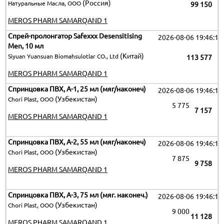
(Россия)
Натуральные Масла, ООО
99 150
MEROS PHARM SAMARQAND 1
Спрей-пролонгатор Safexxx Desensitising
2026-08-06 19:46:15
Men, 10 мл
(Китай)
Siyuan Yuansuan Biomahsulotlar CO., Ltd
113 577
MEROS PHARM SAMARQAND 1
Спринцовка ПВХ, А-1, 25 мл (мяг/наконеч)
2026-08-06 19:46:15
(Узбекистан)
Chori Plast, ООО
5 775
7 157
MEROS PHARM SAMARQAND 1
Спринцовка ПВХ, А-2, 55 мл (мяг/наконеч)
2026-08-06 19:46:15
(Узбекистан)
Chori Plast, ООО
7 875
9 758
MEROS PHARM SAMARQAND 1
Спринцовка ПВХ, А-3, 75 мл (мяг. наконеч.)
2026-08-06 19:46:15
(Узбекистан)
Chori Plast, ООО
9 000
11 128
MEROS PHARM SAMARQAND 1