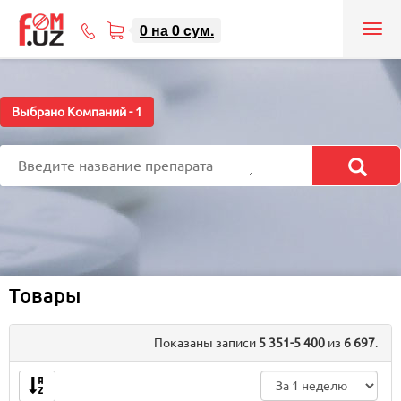
0
на
0
cум.
Tog
71
nav
207-
08-
08
Выбрано Компаний -
1
Товары
Показаны записи
5 351-5 400
из
6 697
.