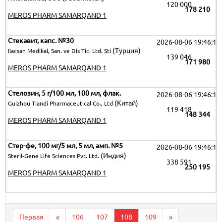
120 000
178 210
MEROS PHARM SAMARQAND 1
Стекавит, капс. №30
2026-08-06 19:46:15
(Турция)
Ilacsan Medikal, San. ve Dis Tic. Ltd. Sti
139 046
171 980
MEROS PHARM SAMARQAND 1
Стелозин, 5 г/100 мл, 100 мл, флак.
2026-08-06 19:46:15
(Китай)
Guizhou Tiandi Pharmaceutical Co., Ltd
119 418
148 344
MEROS PHARM SAMARQAND 1
Стер-фе, 100 мг/5 мл, 5 мл, амп. №5
2026-08-06 19:46:15
(Индия)
Steril-Gene Life Sciences Pvt. Ltd.
338 591
250 195
MEROS PHARM SAMARQAND 1
Первая
«
106
107
108
109
»