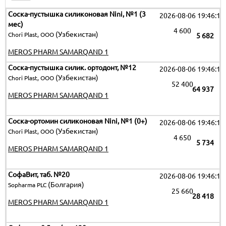
Соска-пустышка силиконовая Nini, №1 (3
2026-08-06 19:46:15
мес)
4 600
(Узбекистан)
Chori Plast, ООО
5 682
MEROS PHARM SAMARQAND 1
Соска-пустышка силик. ортодонт, №12
2026-08-06 19:46:15
(Узбекистан)
Chori Plast, ООО
52 400
64 937
MEROS PHARM SAMARQAND 1
Соска-ортомин силиконовая Nini, №1 (0+)
2026-08-06 19:46:15
(Узбекистан)
Chori Plast, ООО
4 650
5 734
MEROS PHARM SAMARQAND 1
СофаВит, таб. №20
2026-08-06 19:46:15
(Болгария)
Sopharma PLC
25 660
28 418
MEROS PHARM SAMARQAND 1