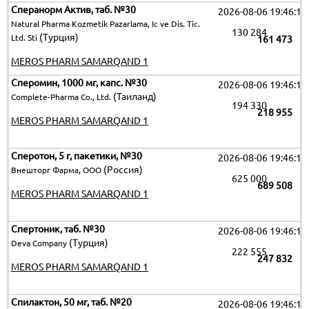
Сперанорм Актив, таб. №30
2026-08-06 19:46:15
Natural Pharma Kozmetik Pazarlama, Ic ve Dis. Tic.
130 284
(Турция)
Ltd. Sti
161 473
MEROS PHARM SAMARQAND 1
Сперомин, 1000 мг, капс. №30
2026-08-06 19:46:15
(Таиланд)
Complete-Pharma Co., Ltd.
194 330
218 955
MEROS PHARM SAMARQAND 1
Сперотон, 5 г, пакетики, №30
2026-08-06 19:46:15
(Россия)
Внешторг Фарма, ООО
625 000
689 508
MEROS PHARM SAMARQAND 1
Спертоник, таб. №30
2026-08-06 19:46:15
(Турция)
Deva Company
222 555
247 832
MEROS PHARM SAMARQAND 1
Спилактон, 50 мг, таб. №20
2026-08-06 19:46:15