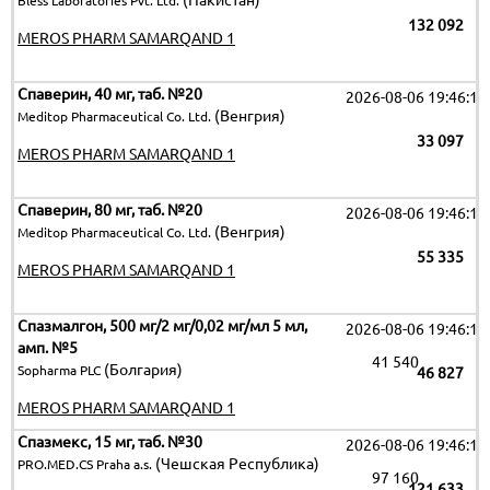
(Пакистан)
Bless Laboratories Pvt. Ltd.
132 092
MEROS PHARM SAMARQAND 1
Спаверин, 40 мг, таб. №20
2026-08-06 19:46:15
(Венгрия)
Meditop Pharmaceutical Co. Ltd.
33 097
MEROS PHARM SAMARQAND 1
Спаверин, 80 мг, таб. №20
2026-08-06 19:46:15
(Венгрия)
Meditop Pharmaceutical Co. Ltd.
55 335
MEROS PHARM SAMARQAND 1
Спазмалгон, 500 мг/2 мг/0,02 мг/мл 5 мл,
2026-08-06 19:46:15
амп. №5
41 540
(Болгария)
Sopharma PLC
46 827
MEROS PHARM SAMARQAND 1
Спазмекс, 15 мг, таб. №30
2026-08-06 19:46:15
(Чешская Республика)
PRO.MED.CS Praha a.s.
97 160
121 633