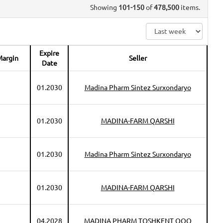
Showing
101-150
of
478,500
items.
Expire
argin
Seller
Date
01.2030
Madina Pharm Sintez Surxondaryo
01.2030
MADINA-FARM QARSHI
01.2030
Madina Pharm Sintez Surxondaryo
01.2030
MADINA-FARM QARSHI
04.2028
MADINA PHARM TOSHKENT OOO