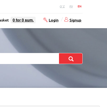
O`Z
РУ
EN
asket
0
for
0
sum.
Login
Signup