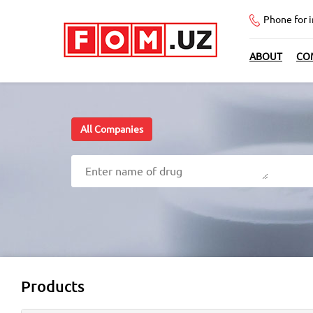
Phone for 
ABOUT
CO
All Companies
Products