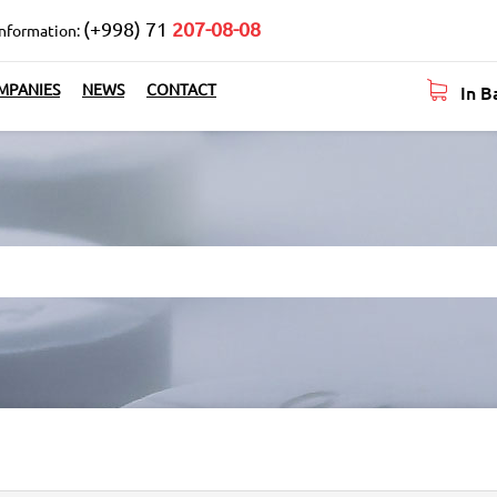
(+998) 71
207-08-08
information:
In B
MPANIES
NEWS
CONTACT