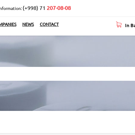
(+998) 71
207-08-08
information:
In B
MPANIES
NEWS
CONTACT