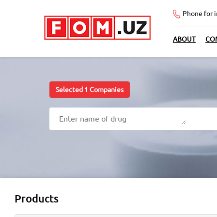
Phone for 
ABOUT
CO
Selected
1
Companies
Products