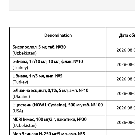
Denomination
Дата об
Бисопролол, 5 мг, таб. №30
2026-08-
(Uzbekistan)
L-Виава, 1 г/10 мл, 10 мл, флак. №10
2026-08-
(Turkey)
L-Виава, 1 г/5 мл, амп. №5
2026-08-
(Turkey)
L-Лизина эсцинат, 0,1%, 5 мл, амп. №10
2026-08-
(Ukraine)
L-цистеин (NOW L-Cysteine), 500 мг, таб. №100
2026-08-
(USA)
MERНимес, 100 мг/2 г, пакетики, №30
2026-08-
(Uzbekistan)
Мер Эсинсал H, 250 мг/5 мл, амп. №5