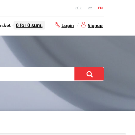
O`Z
РУ
EN
asket
0
for
0
sum.
Login
Signup