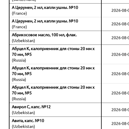
А Церумен, 2 мл, капли ушны. №10
2026-08-
(France)
А Церумен, 2 мл, капли ушны. №10
2026-08-
(France)
Абрикосовое масло, 100 мл, флак.
2026-08-
(Uzbekistan)
Абуцел К, калоприемник для стомы 20 мм х
70 мм, №5
2026-08-
(Russia)
Абуцел К, калоприемник для стомы 20 мм х
70 мм, №5
2026-08-
(Russia)
Абуцел К, калоприемник для стомы 20 мм х
70 мм, №5
2026-08-
(Russia)
Авирол C, капс. №12
2026-08-
(Uzbekistan)
Авита, капс. №10
2026-08-
(Uzbekistan)