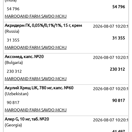
(India)
54 796
54 796
MAROQAND FARM SAVDO MCHJ
Акридерм ГК, 0,05%/0,1%/1%, 15 г, крем
2026-08-07 10:20:11
(Russia)
31 355
31 355
MAROQAND FARM SAVDO MCHJ
Аксомед, капс. №20
2026-08-07 10:20:11
(Bulgaria)
230 312
230 312
MAROQAND FARM SAVDO MCHJ
Акулий Хрящ LIK, 780 мг, капс. №60
2026-08-07 10:20:11
(Uzbekistan)
90 817
90 817
MAROQAND FARM SAVDO MCHJ
Алер G, 10 мг, таб. №20
2026-08-07 10:20:11
(Georgia)
41 497