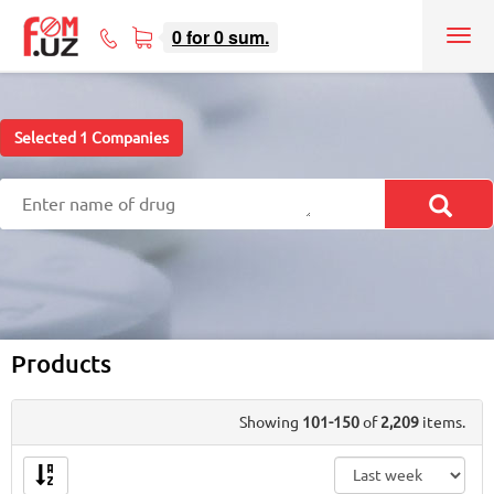
0
for
0
sum.
Tog
71
nav
207-
08-
08
Selected
1
Companies
Products
Showing
101-150
of
2,209
items.