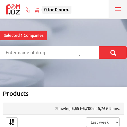
0
for
0
sum.
Tog
71
nav
207-
08-
08
Selected
1
Companies
Products
Showing
5,651-5,700
of
5,769
items.