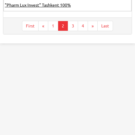
"Pharm Lux Invest" Tashkent 100%
First
«
1
2
3
4
»
Last