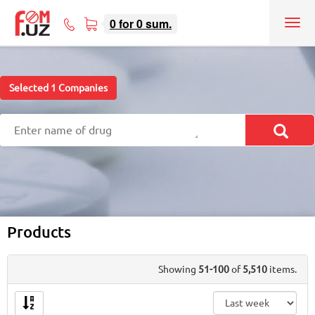
0
for
0
sum.
Tog
71
nav
207-
08-
08
Selected
1
Companies
Products
Showing
51-100
of
5,510
items.