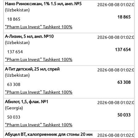
Нано Римоксикам, 1% 1.5 мл, амп. №5
2026-08-08 01:02:09
(Uzbekistan)
18 865
18 865
"Pharm Lux Invest" Tashkent 100%
А-Лизин, 5 мл, амп. №10
2026-08-08 01:02:09
(Uzbekistan)
137 654
137 654
"Pharm Lux Invest" Tashkent 100%
А-Тит детский, 25 мл, спрей
2026-08-08 01:02:09
(Uzbekistan)
63 308
63 308
"Pharm Lux Invest" Tashkent 100%
Абилот, 1,5, флак. №1
2026-08-08 01:02:09
(Georgia)
50 033
50 033
"Pharm Lux Invest" Tashkent 100%
Абуцел ВТ, калоприемник для стомы 20 мм
2026-08-08 01:02:09