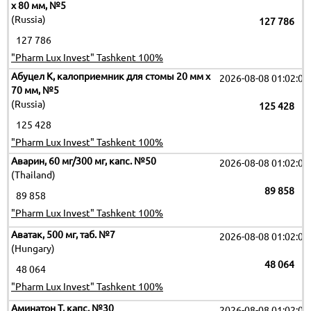
х 80 мм, №5
(Russia)
127 786
127 786
"Pharm Lux Invest" Tashkent 100%
Абуцел К, калоприемник для стомы 20 мм х
2026-08-08 01:02:09
70 мм, №5
(Russia)
125 428
125 428
"Pharm Lux Invest" Tashkent 100%
Аварин, 60 мг/300 мг, капс. №50
2026-08-08 01:02:09
(Thailand)
89 858
89 858
"Pharm Lux Invest" Tashkent 100%
Аватак, 500 мг, таб. №7
2026-08-08 01:02:09
(Hungary)
48 064
48 064
"Pharm Lux Invest" Tashkent 100%
Аминатон Т, капс. №30
2026-08-08 01:02:09