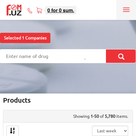
0
for
0
sum.
Tog
71
nav
207-
08-
08
Selected
1
Companies
Products
Showing
1-50
of
5,780
items.