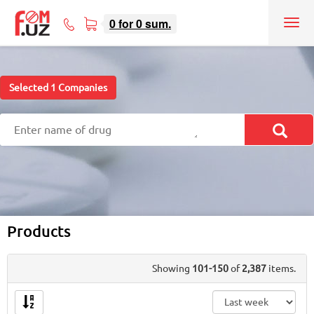
0
for
0
sum.
Tog
71
nav
207-
08-
08
Selected
1
Companies
Products
Showing
101-150
of
2,387
items.