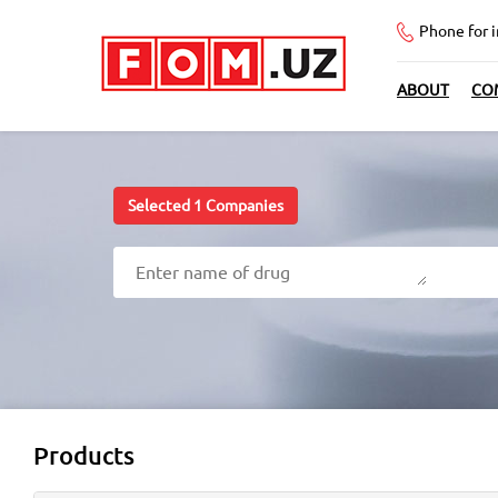
Phone for 
ABOUT
CO
Selected
1
Companies
Products