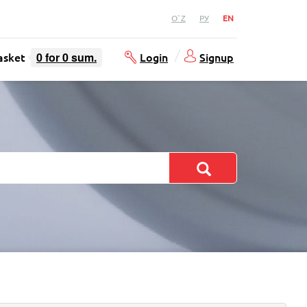
O`Z
РУ
EN
asket
0
for
0
sum.
Login
Signup