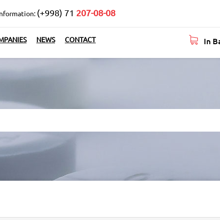
(+998) 71
207-08-08
information:
In B
MPANIES
NEWS
CONTACT