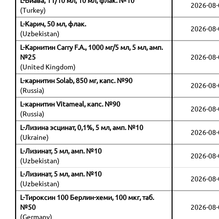
L-Виава, 1 г/10 мл, 10 мл, флак. №10
2026-08-
(Turkey)
L-Карич, 50 мл, флак.
2026-08-
(Uzbekistan)
L-Карнитин Carry F.A., 1000 мг/5 мл, 5 мл, амп.
№25
2026-08-
(United Kingdom)
L-карнитин Solab, 850 мг, капс. №90
2026-08-
(Russia)
L-карнитин Vitameal, капс. №90
2026-08-
(Russia)
L-Лизина эсцинат, 0,1%, 5 мл, амп. №10
2026-08-
(Ukraine)
L-Лизинат, 5 мл, амп. №10
2026-08-
(Uzbekistan)
L-Лизинат, 5 мл, амп. №10
2026-08-
(Uzbekistan)
L-Тироксин 100 Берлин-хеми, 100 мкг, таб.
№50
2026-08-
(Germany)