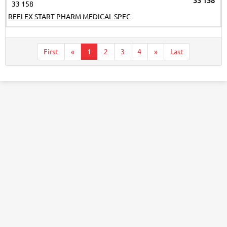
33 158
33 158
REFLEX START PHARM MEDICAL SPEC
First
«
1
2
3
4
»
Last