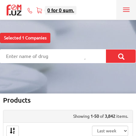
0
for
0
sum.
Tog
71
nav
207-
08-
08
Selected
1
Companies
Products
Showing
1-50
of
3,842
items.