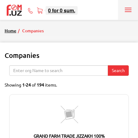
0
for
0
sum.
Tog
71
nav
207-
08-
Home
Companies
08
Companies
Search
Showing
1-24
of
194
items.
GRAND FARM TRADE JIZZAKH 100%