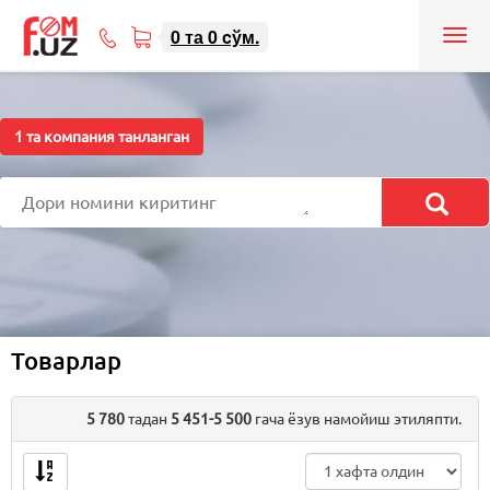
0
та
0
cўм.
Tog
71
nav
207-
08-
08
1
та компания танланган
Товарлар
5 780
тадан
5 451-5 500
гача ёзув намойиш этиляпти.