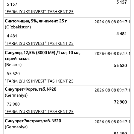
5 157
5 157
"FARM LYUKS INVEST" TASHKENT 25
Синтомицин, 5%, линимент, 25 г
2026-08-08 09:17:19
(O`zbekiston)
4 481
4 481
"FARM LYUKS INVEST" TASHKENT 25
Синулор, 12,5% (8000 МЕ) /1 мл, 10 мл,
2026-08-08 09:17:19
спрей назал.
(Belarus)
55 520
55 520
"FARM LYUKS INVEST" TASHKENT 25
Синупрет Форте, таб. №20
2026-08-08 09:17:19
(Germaniya)
72 900
72 900
"FARM LYUKS INVEST" TASHKENT 25
Синупрет Экстракт, таб. №20
2026-08-08 09:17:19
(Germaniya)
91 190