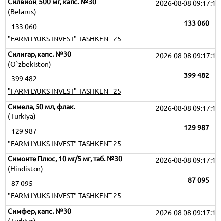
Силвион, 500 мг, капс. №30
2026-08-08 09:17:19
(Belarus)
133 060
133 060
"FARM LYUKS INVEST" TASHKENT 25
Силигар, капс. №30
2026-08-08 09:17:19
(O`zbekiston)
399 482
399 482
"FARM LYUKS INVEST" TASHKENT 25
Симела, 50 мл, флак.
2026-08-08 09:17:19
(Turkiya)
129 987
129 987
"FARM LYUKS INVEST" TASHKENT 25
Симонте Плюс, 10 мг/5 мг, таб. №30
2026-08-08 09:17:19
(Hindiston)
87 095
87 095
"FARM LYUKS INVEST" TASHKENT 25
Симфер, капс. №30
2026-08-08 09:17:19