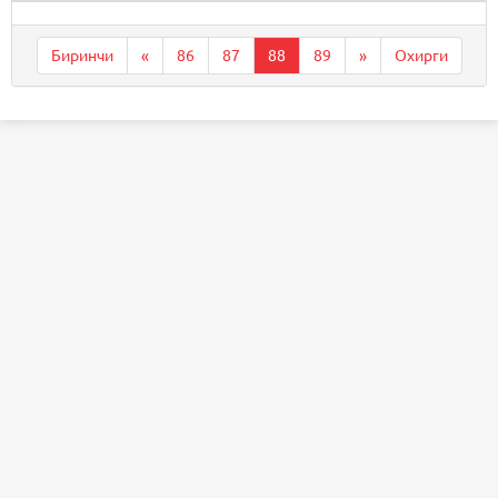
Биринчи
«
86
87
88
89
»
Охирги