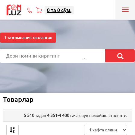
0
та
0
cўм.
Tog
71
nav
207-
08-
08
1
та компания танланган
Товарлар
5 510
тадан
4 351-4 400
гача ёзув намойиш этиляпти.