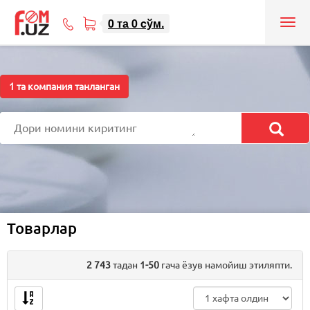
0
та
0
cўм.
Tog
71
nav
207-
08-
08
1
та компания танланган
Товарлар
2 743
тадан
1-50
гача ёзув намойиш этиляпти.