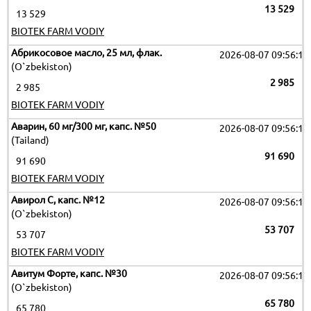
13 529
13 529
BIOTEK FARM VODIY
Абрикосовое масло, 25 мл, флак.
2026-08-07 09:56:12
(O`zbekiston)
2 985
2 985
BIOTEK FARM VODIY
Аварин, 60 мг/300 мг, капс. №50
2026-08-07 09:56:12
(Tailand)
91 690
91 690
BIOTEK FARM VODIY
Авирол C, капс. №12
2026-08-07 09:56:12
(O`zbekiston)
53 707
53 707
BIOTEK FARM VODIY
Авитум Форте, капс. №30
2026-08-07 09:56:12
(O`zbekiston)
65 780
65 780