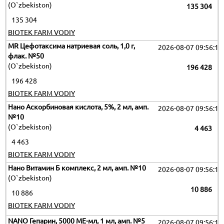
(O`zbekiston)
135 304
135 304
BIOTEK FARM VODIY
MR Цефотаксима натриевая соль, 1,0 г,
2026-08-07 09:56:12
флак. №50
(O`zbekiston)
196 428
196 428
BIOTEK FARM VODIY
Нано Аскорбиновая кислота, 5%, 2 мл, амп.
2026-08-07 09:56:12
№10
(O`zbekiston)
4 463
4 463
BIOTEK FARM VODIY
Нано Витамин Б комплекс, 2 мл, амп. №10
2026-08-07 09:56:12
(O`zbekiston)
10 886
10 886
BIOTEK FARM VODIY
NANO Гепарин, 5000 МЕ-мл, 1 мл, амп. №5
2026-08-07 09:56:12