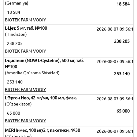
(Germaniya)
18 584
18 584
BIOTEK FARM VODIY
L-Цет, 5 мг, таб. №100
2026-08-07 09:56:12
(Hindiston)
238 205
238 205
BIOTEK FARM VODIY
L-цистеин (NOW L-Cysteine), 500 мг, таб.
2026-08-07 09:56:12
№100
(Amerika Qo`shma Shtatlari)
253 140
253 140
BIOTEK FARM VODIY
L-Эргон Нео, 42 мг/мл, 100 мл, флак.
2026-08-07 09:56:12
(O`zbekiston)
65 000
65 000
BIOTEK FARM VODIY
MERНимес, 100 мг/2 г, пакетики, №30
2026-08-07 09:56:12
(O`zbekiston)