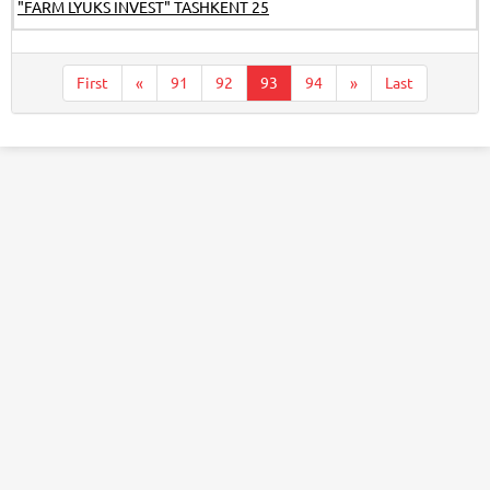
"FARM LYUKS INVEST" TASHKENT 25
First
«
91
92
93
94
»
Last