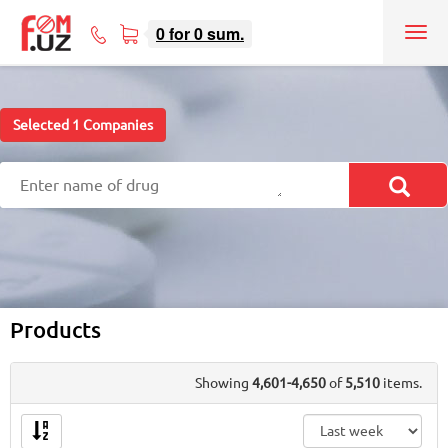
0
for
0
sum.
Tog
71
nav
207-
08-
08
Selected
1
Companies
Products
Showing
4,601-4,650
of
5,510
items.